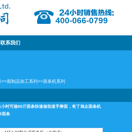
400-066-0799
联系我们
）
示
>>
面制品加工系列
>>
面条机系列
，1小时可做60斤面条快速做劲道手擀面，有了旭众面条机
作面条