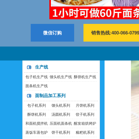
微信订购
销售热线:400-066-079
生产线
包子机生产线
馒头机生产线
酥饼机生产线
面条机生产线
面制品加工系列
包子机系列
馒头机系列
月饼机系列
酥饼机系列
汤圆机系列
饺子机系列
和面机搅拌机
压面机面条机
醒发箱烘烤炉
蒸饭车蒸包炉
饼干机系列
糍粑机系列