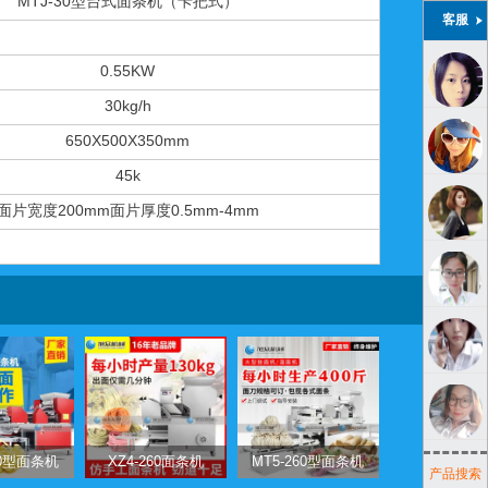
MTJ-30型台式面条机（卡把式）
客服
0.55KW
30kg/h
650X500X350mm
45k
面片宽度200mm面片厚度0.5mm-4mm
50型面条机
XZ4-260面条机
MT5-260型面条机
产品搜索