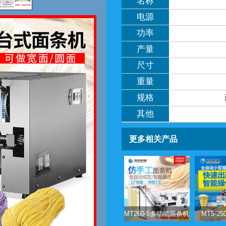
名称
电源
功率
产量
尺寸
重量
规格
其他
更多相关产品
MT260-5多功能面条机
MT5-2