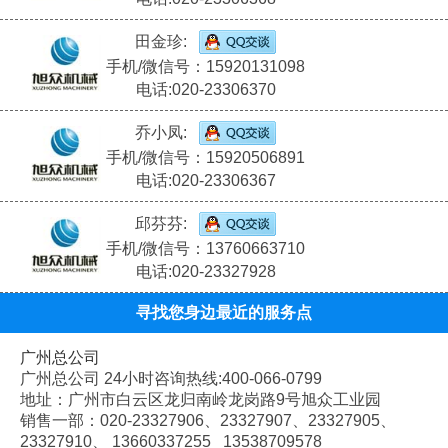
田金珍:
手机/微信号：15920131098
电话:020-23306370
乔小凤:
手机/微信号：15920506891
电话:020-23306367
邱芬芬:
手机/微信号：13760663710
电话:020-23327928
寻找您身边最近的服务点
广州总公司
广州总公司 24小时咨询热线:400-066-0799
地址：广州市白云区龙归南岭龙岗路9号旭众工业园
销售一部：020-
23327906、
23327907、
23327905、
23327910、
13660337255 13538709578