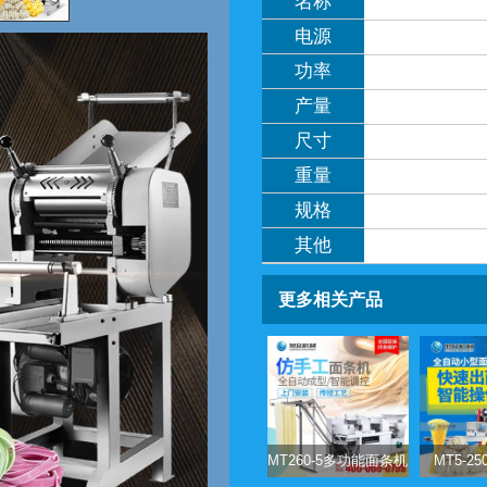
名称
电源
功率
产量
尺寸
重量
规格
其他
更多相关产品
MT260-5多功能面条机
MT5-2