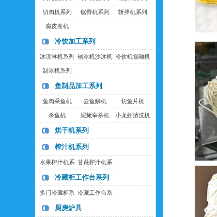
切肉机系列
锯骨机系列
斩拌机系列
腐皮卷机
冷饮加工系列
冰淇淋机系列
刨冰机沙冰机
冷饮机雪融机
制冰机系列
鱼制品加工系列
鱼肉采鱼机
去鱼鳞机
切鱼片机
杀鱼机
泥鳅宰杀机
小龙虾清洗机
烘干机系列
榨汁机系列
水果榨汁机系
甘蔗榨汁机系
列
列
冷藏柜工作台系列
多门冷藏柜系
冷藏工作台系
列
列
厨房炉具