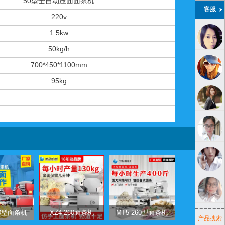
50型全自动压面面条机
客服
220v
1.5kw
50kg/h
700*450*1100mm
95kg
50型面条机
XZ4-260面条机
MT5-260型面条机
产品搜索