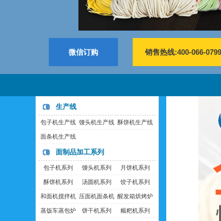
微信订购
销售热线:400-066-079
生产线
包子机生产线
馒头机生产线
酥饼机生产线
面条机生产线
面制品加工系列
包子机系列
馒头机系列
月饼机系列
酥饼机系列
汤圆机系列
饺子机系列
和面机搅拌机
压面机面条机
醒发箱烘烤炉
蒸饭车蒸包炉
饼干机系列
糍粑机系列