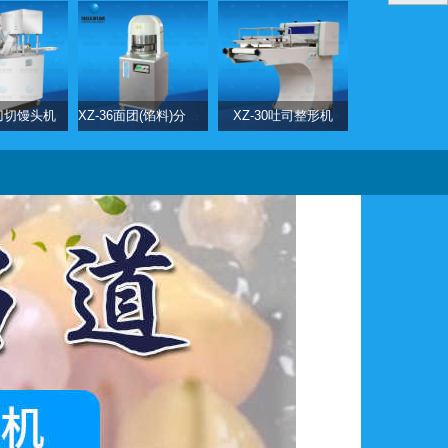
0刀切馒头机
XZ-36面团(馅料)分块机
XZ-30吐司整形机