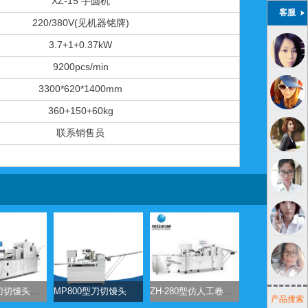
XZ-15 芋圆机
客服
220/380V(见机器铭牌)
3.7+1+0.37kW
9200pcs/min
3300*620*1400mm
360+150+60kg
联系销售员
MP900型刀切馒头成型机
MP800型刀切馒头成型机
ZH-280型仿人工卷面式包子机馒头机
产品搜索