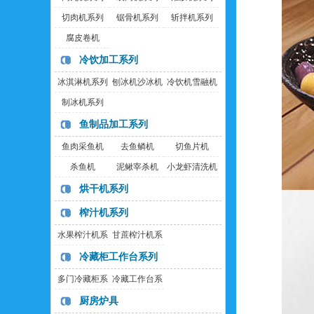
切肉机系列
锯骨机系列
斩拌机系列
腐皮卷机
冷饮加工系列
冰淇淋机系列
刨冰机沙冰机
冷饮机雪融机
制冰机系列
鱼制品加工系列
鱼肉采鱼机
去鱼鳞机
切鱼片机
杀鱼机
泥鳅宰杀机
小龙虾清洗机
烘干机系列
榨汁机系列
水果榨汁机系
甘蔗榨汁机系
列
列
冷藏柜工作台系列
多门冷藏柜系
冷藏工作台系
列
列
厨房炉具