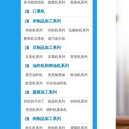
多功能垫纸机
烧麦机系列
面条机系列
口罩机
米制品加工系列
米粉机系列
河粉机系列
拉肠粉机系列
磨浆机豆浆机
蒸汽发生器
豆制品加工系列
豆浆机系列
豆腐机系列
芽苗机系列
油炸机和榨油机系列
真空油炸机
夹层锅煮锅
榨油机系列
炒货机系列
半自动油炸机
蔬菜加工系列
切丝切片切丁
脱皮机系列
切碎机系列
机
清洗机系列
调料机薯条机
肉制品加工系列
肉丸机系列
绞肉机系列
灌肠机系列