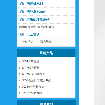
洗碗机系列
烤地瓜机系列
垃圾处理器系列
商用垃圾处理
家用垃圾处理
器
器
工艺培训
中点培训
西点培训
最新产品
XZ-15 芋圆机
MP760芋圆机
MP750刀切馒头机
XZ-36面团(馅料)分块机
XZ-30吐司整形机
Tr12方包切片机
联系我们