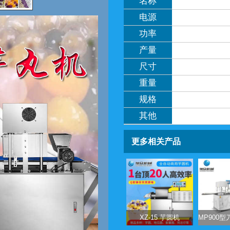
名称
电源
功率
产量
尺寸
重量
规格
其他
更多相关产品
XZ-15 芋圆机