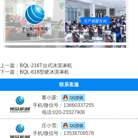
上一篇：
BQL-216T台式冰淇淋机
下一篇：
BQL-618型硬冰淇淋机
联系客服
董小露:
手机/微信号：13660337255
电话:020-23327906
庄小雪:
手机/微信号：13538709578